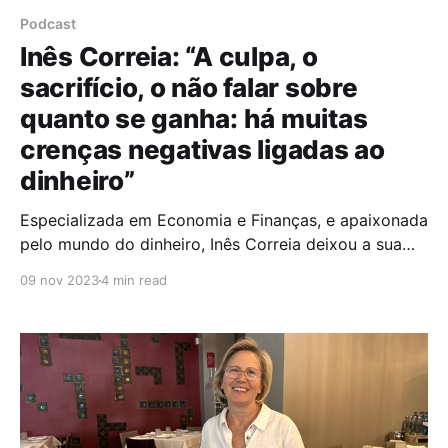
Podcast
Inês Correia: “A culpa, o
sacrifício, o não falar sobre
quanto se ganha: há muitas
crenças negativas ligadas ao
dinheiro”
Especializada em Economia e Finanças, e apaixonada
pelo mundo do dinheiro, Inês Correia deixou a sua
carreira financeira para abraçar a área do
09 nov 2023
4 min read
empreendedorismo digital, através do qual,
atualmente, ajuda milhares de mulheres a
aprenderem a investir e a gerar riqueza. Em
entrevista ao Podcast Gender Calling, Inês confessa
que