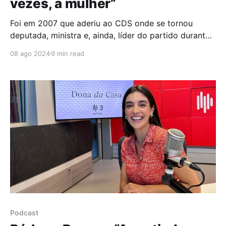
vezes, a mulher”
Foi em 2007 que aderiu ao CDS onde se tornou
deputada, ministra e, ainda, líder do partido durante
quatro anos. Em 2020, retirou-se da política ativa e,
08 ago 2024
9 min read
desde então, Assunção Cristas dedica-se a duas
dimensões da sua vida profissional: a faculdade -
enquanto professora na Faculdade de Direito da
Podcast