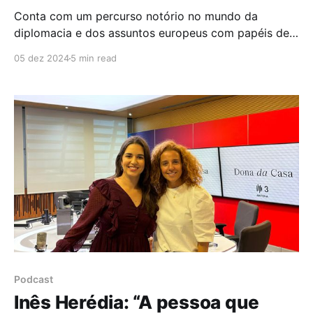
Conta com um percurso notório no mundo da
diplomacia e dos assuntos europeus com papéis de
destaque enquanto embaixadora da União Europeia
05 dez 2024
5 min read
(UE) em Cabo Verde, embaixadora Adjunta da UE na
África do Sul, conselheira política do representante
Especial da UE junto da União Africana e é,
atualmente, representante da
Podcast
Inês Herédia: “A pessoa que