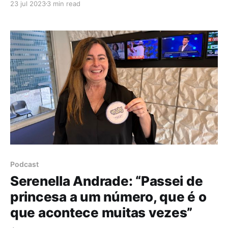
23 jul 2023
3 min read
Começou na dança, sonhou ser atriz, foi
apresentadora de televisão na SIC e hoje vive em
Londres ao lado do marido Martin e do filho Wolf.
Catarina
Podcast
Serenella Andrade: “Passei de
princesa a um número, que é o
que acontece muitas vezes”