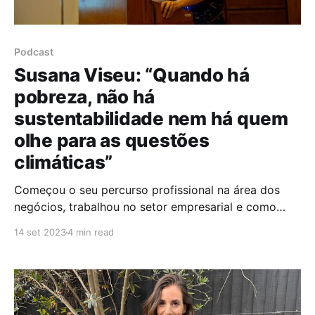
Podcast
Susana Viseu: “Quando há
pobreza, não há
sustentabilidade nem há quem
olhe para as questões
climáticas”
Começou o seu percurso profissional na área dos
negócios, trabalhou no setor empresarial e como
consultora mas, hoje, Susana Viseu tem como missão
14 set 2023
4 min read
de vida o combate às alterações climáticas, com
foco nas dimensões de género. Presidente da
BUSINESS as NATURE - uma associação sem fins
lucrativos - criada em 2019, a