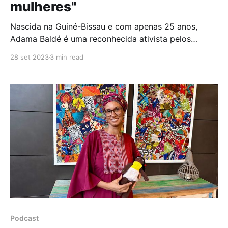
mulheres"
Nascida na Guiné-Bissau e com apenas 25 anos,
Adama Baldé é uma reconhecida ativista pelos
direitos das mulheres, que tem como missão acabar
28 set 2023
3 min read
com a prática da mutilação genital feminina – da qual
também ela foi vítima – e trazer consciência para o
tema da desigualdade de género. Sonha em tornar-
Podcast