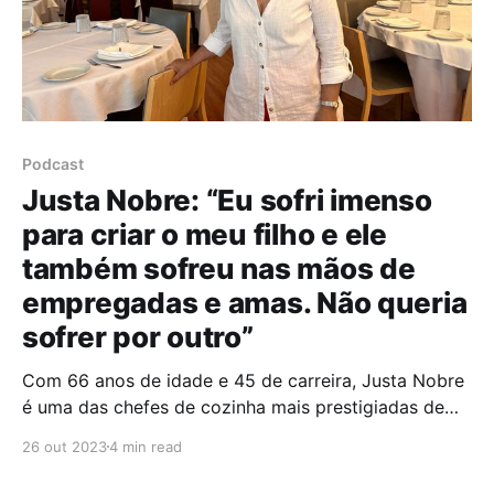
Podcast
Justa Nobre: “Eu sofri imenso
para criar o meu filho e ele
também sofreu nas mãos de
empregadas e amas. Não queria
sofrer por outro”
Com 66 anos de idade e 45 de carreira, Justa Nobre
é uma das chefes de cozinha mais prestigiadas de
Portugal e conta com um impressionante legado de
26 out 2023
4 min read
receitas. Foi jurada do programa da RTP Masterchef
Portugal, em 2011, e, este ano, foi condecorada com