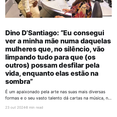
Dino D’Santiago: “Eu consegui
ver a minha mãe numa daquelas
mulheres que, no silêncio, vão
limpando tudo para que (os
outros) possam desfilar pela
vida, enquanto elas estão na
sombra”
É um apaixonado pela arte nas suas mais diversas
formas e o seu vasto talento dá cartas na música, na
poesia das suas canções e, ainda, no desenho.
23 out 2024
8 min read
Vencedor de diversos prémios, Dino D’Santiago é um
nome incontornável da música portuguesa e tem