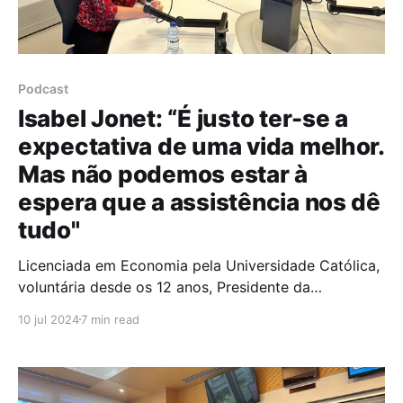
Podcast
Isabel Jonet: “É justo ter-se a
expectativa de uma vida melhor.
Mas não podemos estar à
espera que a assistência nos dê
tudo"
Licenciada em Economia pela Universidade Católica,
voluntária desde os 12 anos, Presidente da
Federação Portuguesa dos Bancos Alimentares
10 jul 2024
7 min read
Contra a Fome e Fundadora do Projeto Social
ENTRAJUDA, Isabel Jonet é uma mulher de causas,
que acredita no poder da caridade enquanto "forma
de amar" e na capacidade que