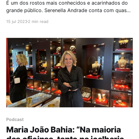
É um dos rostos mais conhecidos e acarinhados do
grande público. Serenella Andrade conta com quase
40 anos de carreira enquanto apresentadora de
15 jul 2023
2 min read
diversos programas da RTP como o Jogo de Cartas
em 1991 ou, recentemente, o Fado Alfama em 2022.
A convidada do Podcast Gender Calling dá-nos a
Podcast
Maria João Bahia: “Na maioria