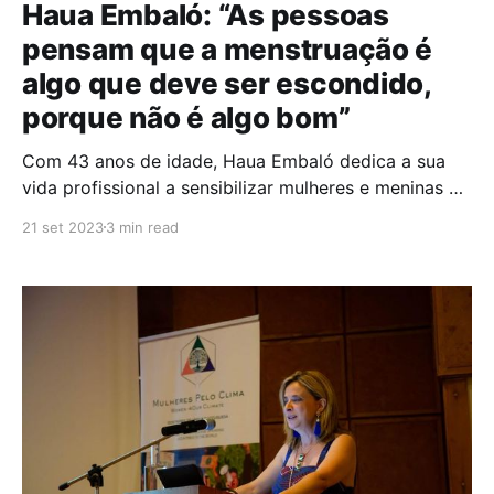
Haua Embaló: “As pessoas
pensam que a menstruação é
algo que deve ser escondido,
porque não é algo bom”
Com 43 anos de idade, Haua Embaló dedica a sua
vida profissional a sensibilizar mulheres e meninas de
toda a Guiné-Bissau para um tema tão importante
21 set 2023
3 min read
como o da saúde menstrual. Fundadora da marca
Nha Lua, onde vende produtos de higiene menstrual
especialmente para a população feminina guineense,
a