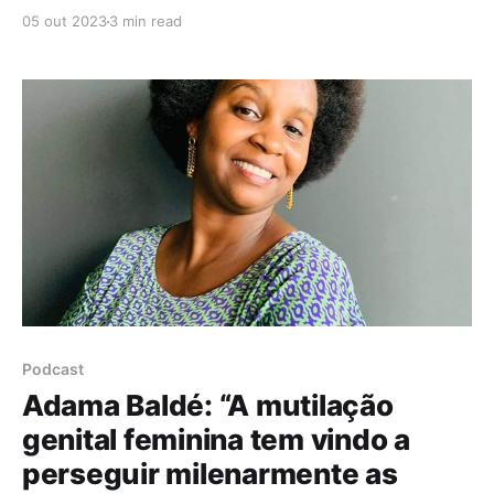
Guiné-Bissau, Ivone Gomes conta ao Gender Calling
05 out 2023
3 min read
como é viver sendo uma mulher com deficiência
motora, num país onde a desigualdade e a
discriminação ainda estão presentes. Tem hoje 51
anos de idade, mas foi
Podcast
Adama Baldé: “A mutilação
genital feminina tem vindo a
perseguir milenarmente as