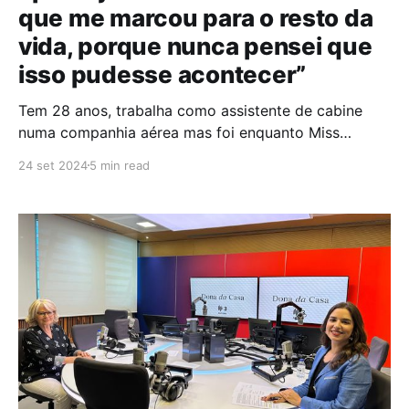
que me marcou para o resto da
vida, porque nunca pensei que
isso pudesse acontecer”
Tem 28 anos, trabalha como assistente de cabine
numa companhia aérea mas foi enquanto Miss
Portugal 2023 que se tornou conhecida do grande
24 set 2024
5 min read
público. Marina é a primeira mulher trans a ganhar o
título de Miss Portugal e representou o país no
concurso Miss Universo, onde ficou entre as 20