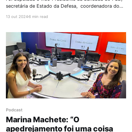
secretária de Estado da Defesa, coordenadora do
Grupo Parlamentar sobre População e
13 out 2024
6 min read
Desenvolvimento e professora universitária. Mónica
Ferro conta com um currículo extenso e podemos
vê-la, atualmente, como Diretora do Fundo das
Nações Unidas para a População (UNFPA), em
Londres.
Podcast
Marina Machete: “O
apedrejamento foi uma coisa