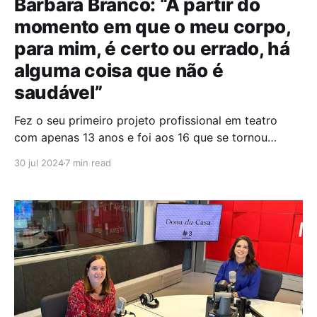
Bárbara Branco: “A partir do
momento em que o meu corpo,
para mim, é certo ou errado, há
alguma coisa que não é
saudável”
Fez o seu primeiro projeto profissional em teatro
com apenas 13 anos e foi aos 16 que se tornou
conhecida do grande público enquanto “Guta” na
30 jul 2024
7 min read
novela “Impostora” (TVI), onde contracenou ao lado
de notáveis atores, como Diogo Infante. Desde cedo,
demonstrou o seu talento e, hoje, aos 24 anos,