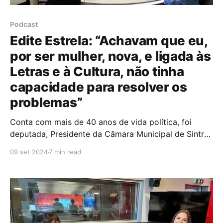
Podcast
Edite Estrela: “Achavam que eu,
por ser mulher, nova, e ligada às
Letras e à Cultura, não tinha
capacidade para resolver os
problemas”
Conta com mais de 40 anos de vida política, foi
deputada, Presidente da Câmara Municipal de Sintra,
Vice-Presidente da Assembleia da República e
09 set 2024
7 min read
eurodeputada durante uma década, tendo sido
distinguida, por duas vezes, com um prémio graças
ao trabalho que desenvolveu no Parlamento Europeu.
Edite Estrela é um nome