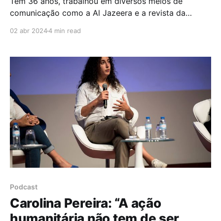
Tem 36 anos, trabalhou em diversos meios de
comunicação como a Al Jazeera e a revista da
Amnistia Internacional enquanto jornalista e
02 abr 2024
4 min read
produtora, é ativista pelos direitos das mulheres e,
em 2020, a sua vida ganhou uma nova causa
especial. Patrícia Cardoso optou pela interrupção
voluntária da gravidez (IVG) e
Podcast
Carolina Pereira: “A ação
humanitária não tem de ser