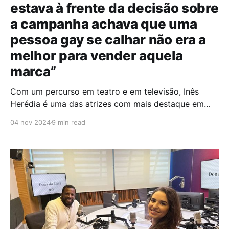
estava à frente da decisão sobre
a campanha achava que uma
pessoa gay se calhar não era a
melhor para vender aquela
marca”
Com um percurso em teatro e em televisão, Inês
Herédia é uma das atrizes com mais destaque em
Portugal. Estudou em Londres, no Conservatório, e
04 nov 2024
9 min read
desde então, já pisou vários palcos, abraçou diversos
projetos televisivos e, atualmente, podemos vê-la a
dar vida à icónica personagem “Nelinha”, na novela
“Festa