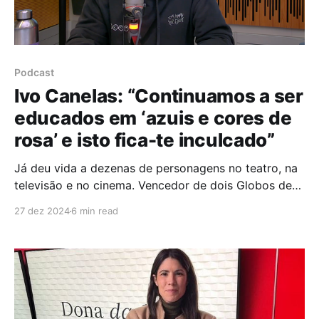
Podcast
Ivo Canelas: “Continuamos a ser
educados em ‘azuis e cores de
rosa’ e isto fica-te inculcado”
Já deu vida a dezenas de personagens no teatro, na
televisão e no cinema. Vencedor de dois Globos de
Ouro e de tantos outros prémios que reconhecem o
27 dez 2024
6 min read
seu talento, Ivo Canelas é ator, entusiasta da
fotografia, do desporto e da psicologia. A
Inteligência Emocional e a Depressão É no