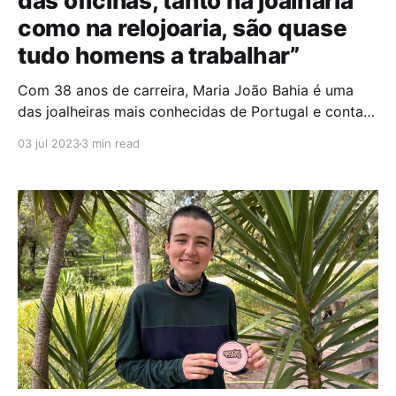
das oficinas, tanto na joalharia
como na relojoaria, são quase
tudo homens a trabalhar”
Com 38 anos de carreira, Maria João Bahia é uma
das joalheiras mais conhecidas de Portugal e conta
com diversos projetos icónicos: desde a autoria do
03 jul 2023
3 min read
troféu dos prémios Globos de Ouro até à produção
de peças únicas e exclusivas para os Papas
Francisco e Bento XVI. Dona da sua