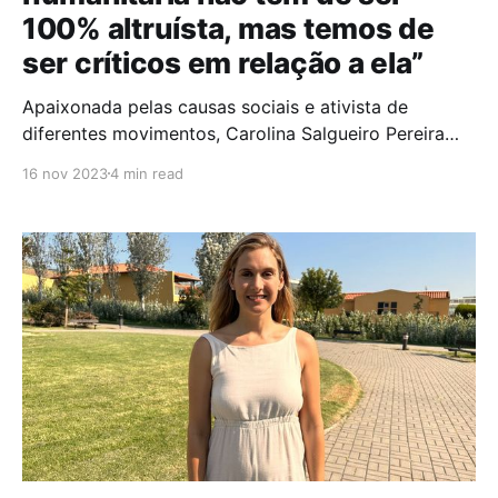
100% altruísta, mas temos de
ser críticos em relação a ela”
Apaixonada pelas causas sociais e ativista de
diferentes movimentos, Carolina Salgueiro Pereira
conta com um percurso já extenso enquanto
16 nov 2023
4 min read
voluntária e empreendedora social. Já trabalhou em
diferentes continentes, fundou vários projetos,
esteve 3 anos a trabalhar na Organização das
Nações Unidas (ONU) e confessa que a sua missão é
“ter