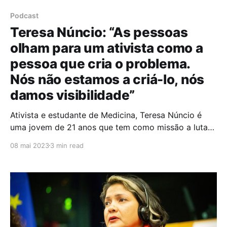
Podcast
Teresa Núncio: “As pessoas
olham para um ativista como a
pessoa que cria o problema.
Nós não estamos a criá-lo, nós
damos visibilidade”
Ativista e estudante de Medicina, Teresa Núncio é
uma jovem de 21 anos que tem como missão a luta
pelo clima – uma luta não só para salvar o ambiente,
08 mai 2023
3 min read
mas também para salvar as pessoas, sublinha. No
Podcast Gender Calling, a convidada alerta-nos para
a importância do trabalho "