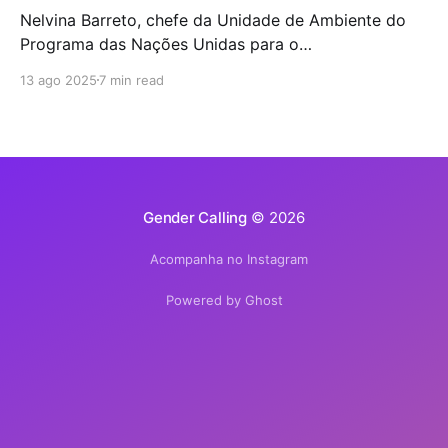
Nelvina Barreto, chefe da Unidade de Ambiente do
Programa das Nações Unidas para o
Desenvolvimento (PNUD) na Guiné-Bissau, alerta que
13 ago 2025
7 min read
a incapacidade do Estado em transformar
compromissos internacionais em políticas públicas
eficazes deixa o país exposto à emergência
climática. A Guiné-Bissau é um dos países do mundo
mais
Gender Calling
© 2026
Acompanha no Instagram
Powered by Ghost