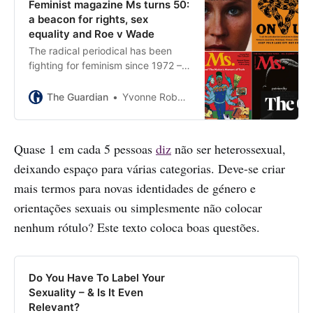
Feminist magazine Ms turns 50:
a beacon for rights, sex
equality and Roe v Wade
The radical periodical has been
fighting for feminism since 1972 –
and now it’s as relevant as it ever
was
The Guardian
Yvonne Roberts
Quase 1 em cada 5 pessoas
diz
não ser heterossexual,
deixando espaço para várias categorias. Deve-se criar
mais termos para novas identidades de género e
orientações sexuais ou simplesmente não colocar
nenhum rótulo? Este texto coloca boas questões.
Do You Have To Label Your
Sexuality – & Is It Even
Relevant?