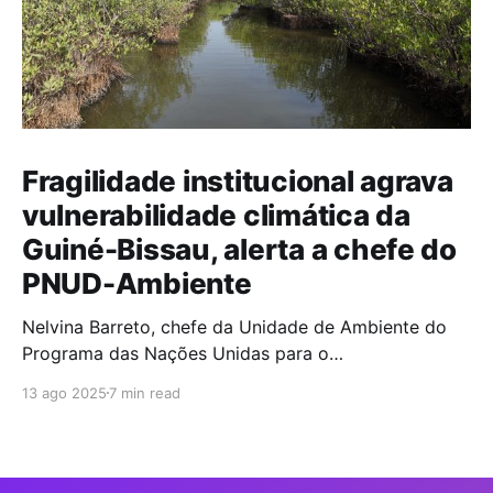
Fragilidade institucional agrava
vulnerabilidade climática da
Guiné-Bissau, alerta a chefe do
PNUD-Ambiente
Nelvina Barreto, chefe da Unidade de Ambiente do
Programa das Nações Unidas para o
Desenvolvimento (PNUD) na Guiné-Bissau, alerta que
13 ago 2025
7 min read
a incapacidade do Estado em transformar
compromissos internacionais em políticas públicas
eficazes deixa o país exposto à emergência
climática. A Guiné-Bissau é um dos países do mundo