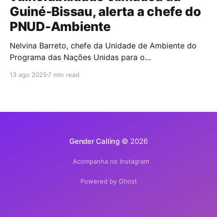
Guiné-Bissau, alerta a chefe do
PNUD-Ambiente
Nelvina Barreto, chefe da Unidade de Ambiente do
Programa das Nações Unidas para o
Desenvolvimento (PNUD) na Guiné-Bissau, alerta que
13 ago 2025
7 min read
a incapacidade do Estado em transformar
compromissos internacionais em políticas públicas
eficazes deixa o país exposto à emergência
climática. A Guiné-Bissau é um dos países do mundo
mais
Gender Calling
© 2026
Acompanha no Instagram
Powered by Ghost